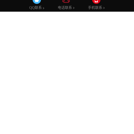
TVC广告片
产品拍摄
短视频
二维动画
三维动画
微电影
电话联系
手机联系
QQ联系
宣传片案例
影视后期
贝特佳回家篇
类别：微电影
英科爱心之行